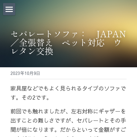
×
ストアカテゴリー
Home｜
セパレートソファ：　JAPAN
お問い合わせ｜
／全張替え　ペット対応　ウ
レタン交換
CHAIR BANKについて｜
椅子張替料金表｜
2023年10月9日
椅子張り職人BLOG｜
家具屋などでもよく見られるタイプのソファで
椅子・道具販売｜
す。その2です。
Before/After｜
前回でも触れましたが、左右対称にギャザーを
出すことの難しさですが、セパレートとその手
法人のお客様 |
間が倍になります。だからといって金額がすご
会社概要/求人募集｜