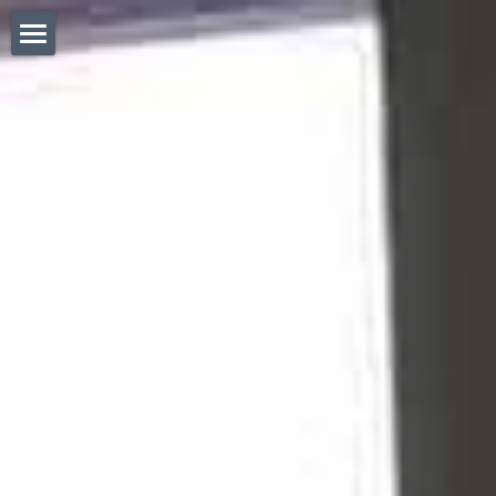
×
×
ストアカテゴリー
ブログカテゴリー
Home｜
すべてのカテゴリ
お問い合わせ｜
CHAIR BANKについて｜
椅子張替料金表｜
椅子張り職人BLOG｜
椅子・道具販売｜
Before/After｜
法人のお客様 |
会社概要/求人募集｜