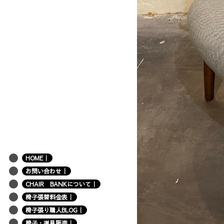
HOME｜
お問い合わせ｜
CHAIR BANKについて｜
椅子張替料金表｜
椅子張り職人BLOG｜
椅子・道具販売｜