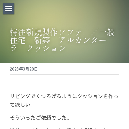
×
ストアカテゴリー
Home｜
特注新規製作ソファ　／一般
お問い合わせ｜
住宅　新築　アルカンター
ラ　クッション
CHAIR BANKについて｜
椅子張替料金表｜
2023年3月28日
椅子張り職人BLOG｜
椅子・道具販売｜
リビングでくつろげるようにクッションを作っ
Before/After｜
て欲しい。
法人のお客様 |
そういったご依頼でした。
会社概要/求人募集｜