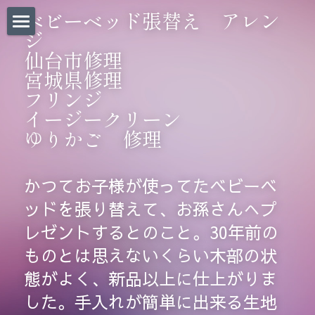
×
ベビーベッド張替え　アレン
ストアカテゴリー
ジ
Home｜
仙台市修理
宮城県修理
お問い合わせ｜
フリンジ 
イージークリーン
CHAIR BANKについて｜
ゆりかご　修理
椅子張替料金表｜
椅子張り職人BLOG｜
かつてお子様が使ってたベビーベ
ッドを張り替えて、お孫さんへプ
椅子・道具販売｜
レゼントするとのこと。30年前の
Before/After｜
ものとは思えないくらい木部の状
態がよく、新品以上に仕上がりま
法人のお客様 |
した。手入れが簡単に出来る生地
会社概要/求人募集｜