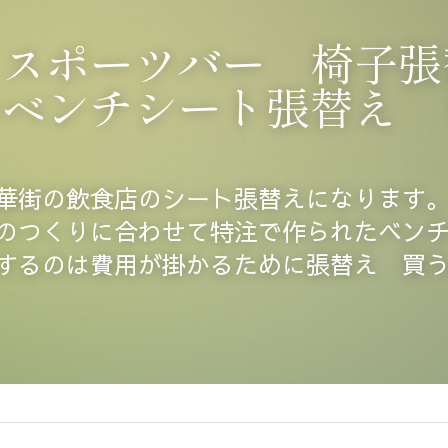
　スポーツバー　椅子張
ーベンチシート張替え　
華街の飲食店のシート張替えになります
のつくりに合わせて特注で作られたベン
するのは費用が掛かるために張替え　買