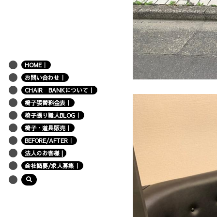
HOME｜
お問い合わせ｜
CHAIR BANKについて｜
椅子張替料金表｜
椅子張り職人BLOG｜
椅子・道具販売｜
BEFORE/AFTER｜
法人のお客様 |
会社概要/求人募集｜