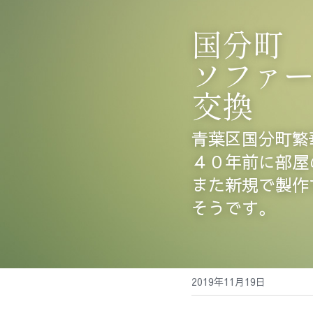
国分町
ソファ
交換
青葉区国分町繁
４０年前に部屋
また新規で製作
そうです。
2019年11月19日