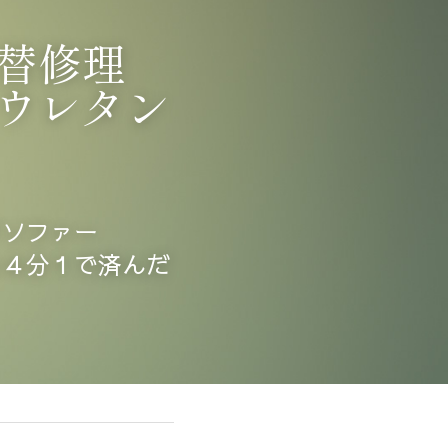
替修理
ウレタン
。
チソファー
う４分１で済んだ