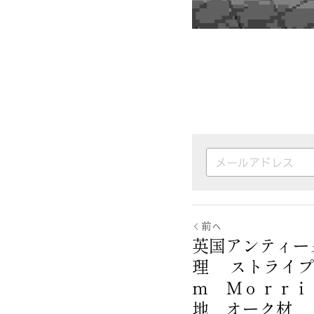
前へ
英国アンティー
理 ストライプ
ｍ Ｍｏｒｒｉ
地 オーク材