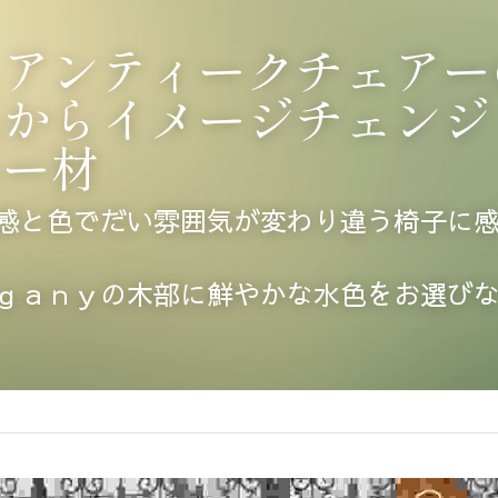
スアンティークチェアー
系からイメージチェンジ
ニー材
感と色でだい雰囲気が変わり違う椅子に
ｇａｎｙの木部に鮮やかな水色をお選び