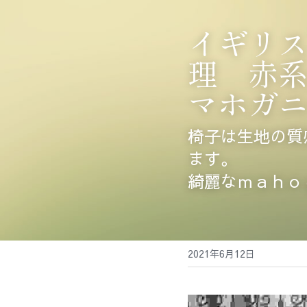
イギリ
理　赤
マホガ
椅子は生地の質
ます。
綺麗なｍａｈｏ
2021年6月12日