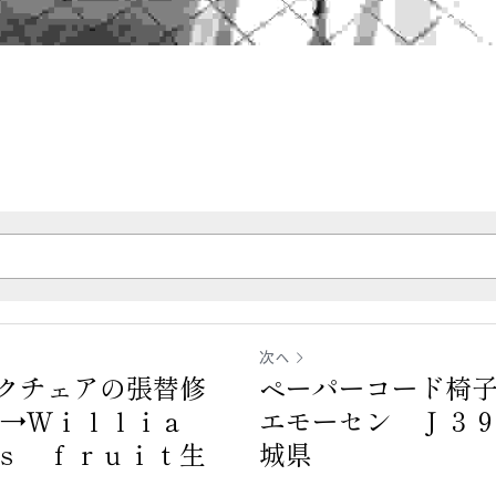
次へ
クチェアの張替修
ペーパーコード椅
→Ｗｉｌｌｉａ
エモーセン Ｊ３
ｓ ｆｒｕｉｔ生
城県