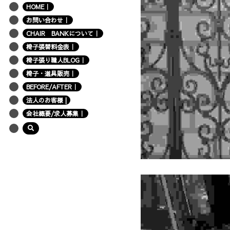
HOME｜
お問い合わせ｜
CHAIR BANKについて｜
椅子張替料金表｜
椅子張り職人BLOG｜
椅子・道具販売｜
BEFORE/AFTER｜
法人のお客様 |
会社概要/求人募集｜