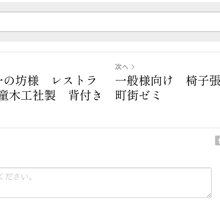
次へ
n一の坊様 レストラ
一般様向け 椅子
童木工社製 背付き
町街ゼミ