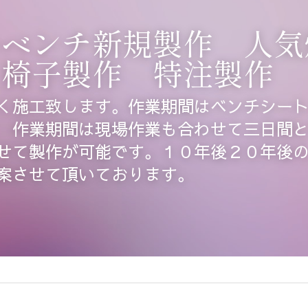
ーベンチ新規製作　人気
　椅子製作　特注製作
く施工致します。作業期間はベンチシー
　作業期間は現場作業も合わせて三日間
せて製作が可能です。１０年後２０年後
案させて頂いております。