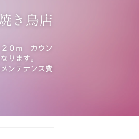
焼き鳥店
ト２０ｍ　カウン
となります。
のメンテナンス費