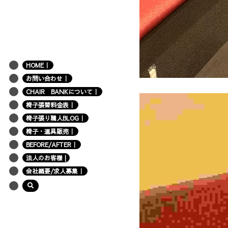
HOME｜
お問い合わせ｜
CHAIR BANKについて｜
椅子張替料金表｜
椅子張り職人BLOG｜
椅子・道具販売｜
BEFORE/AFTER｜
法人のお客様 |
会社概要/求人募集｜