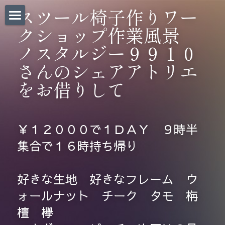
×
スツール椅子作りワー
ストアカテゴリー
クショップ作業風景　
Home｜
ノスタルジー９９１０
お問い合わせ｜
さんのシェアアトリエ
CHAIR BANKについて｜
をお借りして
椅子張替料金表｜
￥１２０００で１ＤＡＹ　９時半
椅子張り職人BLOG｜
集合で１６時持ち帰り
椅子・道具販売｜
Before/After｜
好きな生地　好きなフレーム　ウ
ォールナット　チーク　タモ　栴
法人のお客様 |
檀　欅
会社概要/求人募集｜