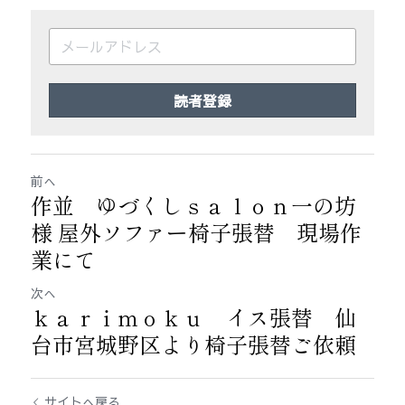
読者登録
前へ
作並 ゆづくしｓａｌｏｎ一の坊
様 屋外ソファー椅子張替 現場作
業にて
次へ
ｋａｒｉｍｏｋｕ イス張替 仙
台市宮城野区より椅子張替ご依頼
サイトへ戻る