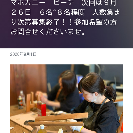
マホガニー　ビーチ　次回は９月
２６日　６名~８名程度　人数集ま
検索
り次第募集終了！！参加希望の方
お問合せくださいませ。
2020年9月1日