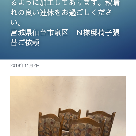
るように加工してあります。秋晴
れの良い連休をお過ごしくださ
検索
い。
宮城県仙台市泉区　Ｎ様邸椅子張
替ご依頼
2019年11月2日