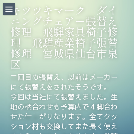
×
キツツキマーク　ダイ
ストアカテゴリー
ニングチェアー張替え
Home｜
修理　飛騨家具椅子修
お問い合わせ｜
理　飛騨産業椅子張替
CHAIR BANKについて｜
修理　宮城県仙台市泉
区
椅子張替料金表｜
二回目の張替え、以前はメーカー
椅子張り職人BLOG｜
にて張替えをされたそうです。
椅子・道具販売｜
今回は当社にて張替えました。生
Before/After｜
地の柄合わせも予算内で４脚合わ
せた仕上がりなります。全てクッ
法人のお客様 |
ション材も交換してまた長く使え
会社概要/求人募集｜