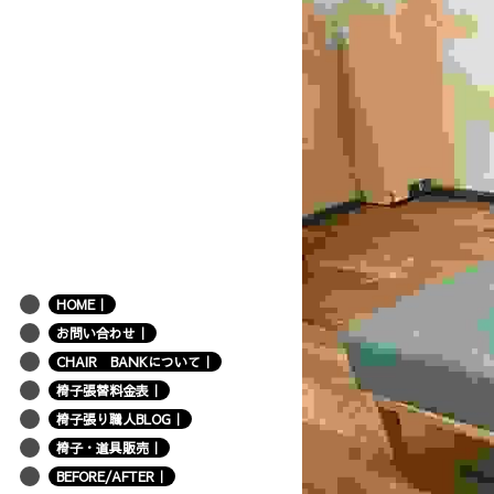
HOME｜
お問い合わせ｜
CHAIR BANKについて｜
椅子張替料金表｜
椅子張り職人BLOG｜
椅子・道具販売｜
BEFORE/AFTER｜