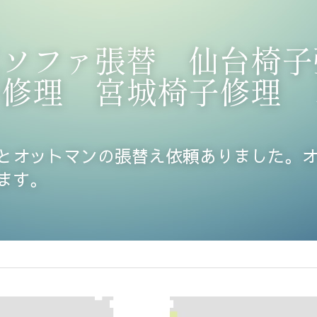
工ソファ張替　仙台椅子
子修理　宮城椅子修理　
とオットマンの張替え依頼ありました。
ます。