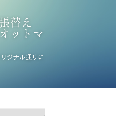
張替え　
オットマ
オリジナル通りに