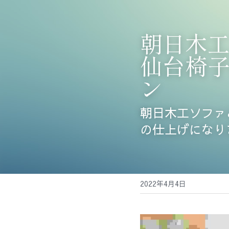
朝日木
仙台椅
ン
朝日木工ソファ
の仕上げになり
2022年4月4日